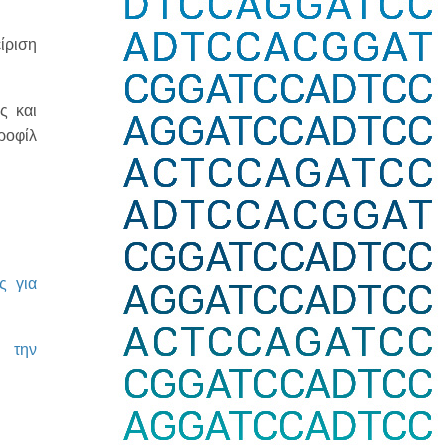
ίριση
ς και
ροφίλ
ς για
 την
.