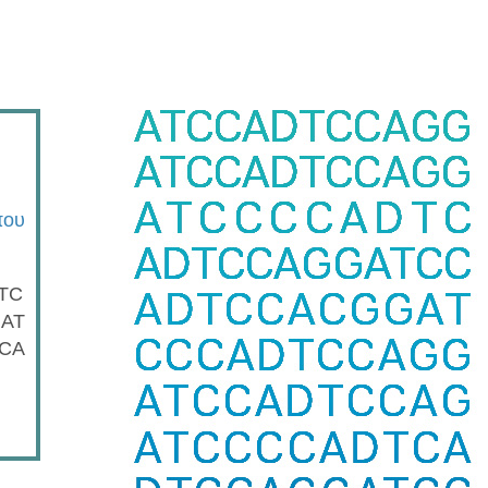
που
TC
AT
CA