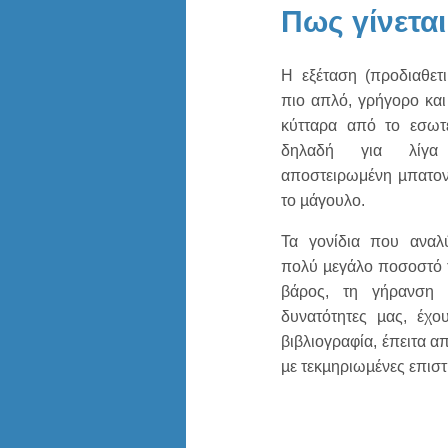
Πως γίνεται
Η εξέταση (προδιαθετι
πιο απλό, γρήγορο κα
κύτταρα από το εσωτε
δηλαδή για λίγα
αποστειρωμένη µπατον
το µάγουλο.
Τα γονίδια που αναλύ
πολύ µεγάλο ποσοστό τ
βάρος, τη γήρανση 
δυνατότητες µας, έχο
βιβλιογραφία, έπειτα 
µε τεκµηριωµένες επιστ